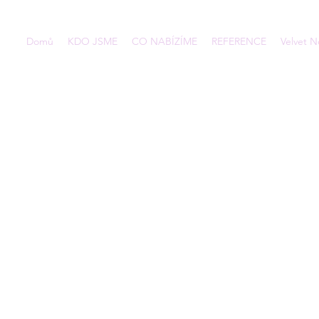
Domů
KDO JSME
CO NABÍZÍME
REFERENCE
Velvet N
Toto je název projektu.
o čem projekt je, co vás
chcete, aby návštěvníci
projektů.
u